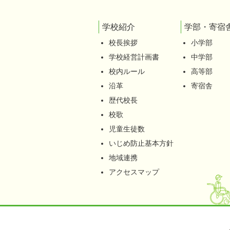
学校紹介
学部・寄宿
校長挨拶
小学部
学校経営計画書
中学部
校内ルール
高等部
沿革
寄宿舎
歴代校長
校歌
児童生徒数
いじめ防止基本方針
地域連携
アクセスマップ