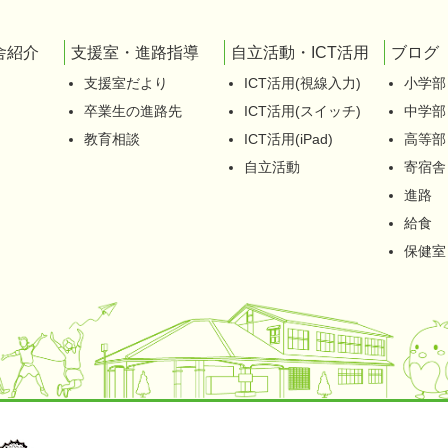
舎紹介
支援室・進路指導
自立活動・ICT活用
ブログ
支援室だより
ICT活用(視線入力)
小学部
卒業生の進路先
ICT活用(スイッチ)
中学部
教育相談
ICT活用(iPad)
高等部
自立活動
寄宿舎
進路
給食
保健室