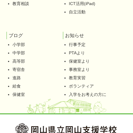
教育相談
ICT活用(iPad)
自立活動
ブログ
お知らせ
小学部
行事予定
中学部
PTAより
高等部
保健室より
寄宿舎
事務室より
進路
教育実習
給食
ボランティア
保健室
入学をお考えの方に