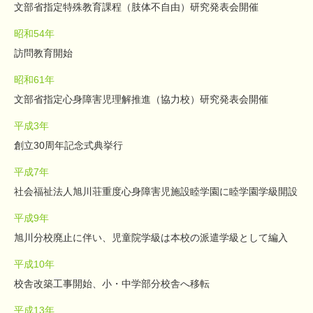
文部省指定特殊教育課程（肢体不自由）研究発表会開催
昭和54年
訪問教育開始
昭和61年
文部省指定心身障害児理解推進（協力校）研究発表会開催
平成3年
創立30周年記念式典挙行
平成7年
社会福祉法人旭川荘重度心身障害児施設睦学園に睦学園学級開設
平成9年
旭川分校廃止に伴い、児童院学級は本校の派遣学級として編入
平成10年
校舎改築工事開始、小・中学部分校舎へ移転
平成13年