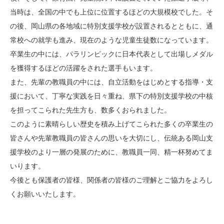
当時は、全国の中でも上位に位置するほどの大規模校でした。そ
の後、岡山県の各地域に特別支援学校が設置されるとともに、通
常校への就学も進み、現在のような児童生徒数になっています。
卒業生の中には、パラリンピックに日本代表として出場しメダル
を獲得するほどの活躍をされた選手もいます
。
また、先輩の教職員の中には、自立活動をはじめとする指導・支
援において、丁寧な実践を日々重ね、県下の特別支援学校の中核
を担ってこられた先生方も、数多くおられました。
このように素晴らしい歴史を積み上げてこられた多くの卒業生の
皆さんや先輩教職員の皆さんの思いを大切にし、伝統ある岡山支
援学校のより一層の発展のために、教職員一同、精一杯努めてま
いります。
今後とも保護者の皆様、関係者の皆様のご理解とご協力をよろし
くお願いいたします。